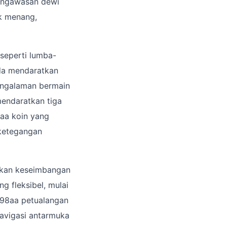
pengawasan dewi
uk menang,
seperti lumba-
nda mendaratkan
engalaman bermain
mendaratkan tiga
8aa koin yang
 ketegangan
rkan keseimbangan
g fleksibel, mulai
898aa petualangan
avigasi antarmuka