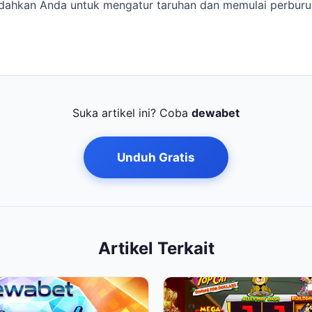
udahkan Anda untuk mengatur taruhan dan memulai perburua
Suka artikel ini? Coba
dewabet
Unduh Gratis
Artikel Terkait