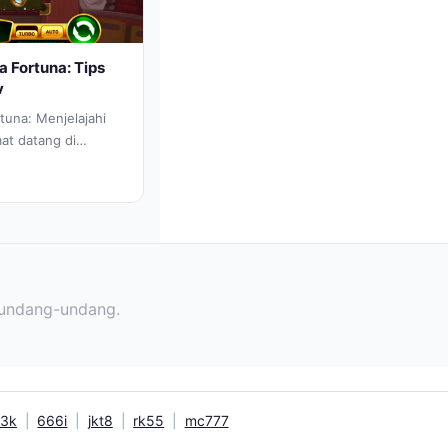
 Fortuna: Tips
v
tuna: Menjelajahi
at datang di
mput Amerika!
 undang-undang.
73k
|
666i
|
jkt8
|
rk55
|
mc777