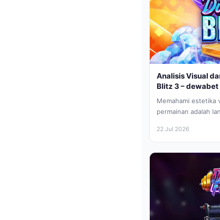
Analisis Visual d
Blitz 3 – dewabet
Memahami estetika v
permainan adalah la
sebelum Anda mulai
22 Jul 2026
Blitz...