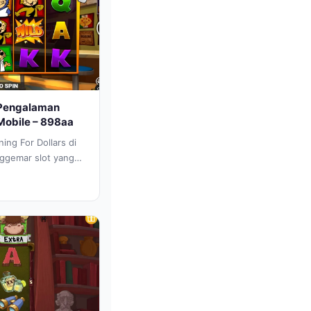
: Pengalaman
Mobile – 898aa
ing For Dollars di
nggemar slot yang
..