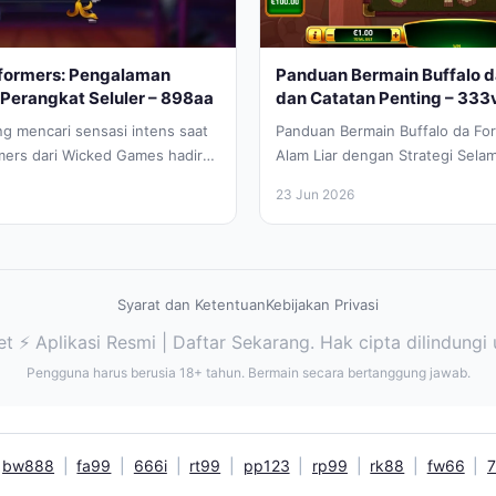
sformers: Pengalaman
Panduan Bermain Buffalo da
 Perangkat Seluler – 898aa
dan Catatan Penting – 333
ng mencari sensasi intens saat
Panduan Bermain Buffalo da For
mers dari Wicked Games hadir
Alam Liar dengan Strategi Selam
mena visual yang mendobrak...
petualangan epik di padang ru
23 Jun 2026
Buffalo...
Syarat dan Ketentuan
Kebijakan Privasi
 ⚡ Aplikasi Resmi | Daftar Sekarang. Hak cipta dilindungi
Pengguna harus berusia 18+ tahun. Bermain secara bertanggung jawab.
bw888
|
fa99
|
666i
|
rt99
|
pp123
|
rp99
|
rk88
|
fw66
|