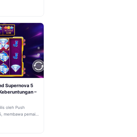
mput Amerika!
nd Supernova 5
 Keberuntungan –
lis oleh Push
5, membawa pemain
g penuh...