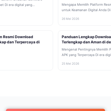
Mengapa Memilih Platform Resm
t Di era digital yang
untuk Keamanan Digital Anda Di 
esat saat ini, kebutuhan akan
berkembang pesat saat ini, keb
26 Mei 2026
rm Resmi Download
Panduan Lengkap Downlo
kap dan Terpercaya di
Terlengkap dan Aman di d
Mengenal Pentingnya Memilih 
APK yang Terpercaya Di era digi
berkembang pesat saat ini, keb
25 Mei 2026
Android...