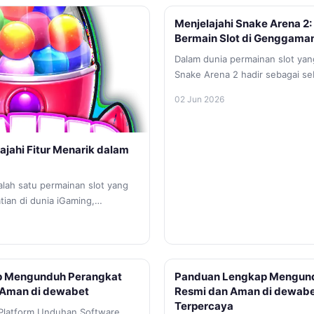
Menjelajahi Snake Arena 2
Bermain Slot di Genggaman
Dalam dunia permainan slot yan
Snake Arena 2 hadir sebagai se
mereka yang mencari keberuntu
02 Jun 2026
ajahi Fitur Menarik dalam
alah satu permainan slot yang
tian di dunia iGaming,
aman bermain yang penuh
p Mengunduh Perangkat
Panduan Lengkap Mengund
 Aman di dewabet
Resmi dan Aman di dewabet:
Terpercaya
 Platform Unduhan Software