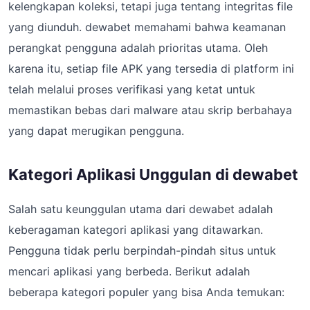
kelengkapan koleksi, tetapi juga tentang integritas file
yang diunduh. dewabet memahami bahwa keamanan
perangkat pengguna adalah prioritas utama. Oleh
karena itu, setiap file APK yang tersedia di platform ini
telah melalui proses verifikasi yang ketat untuk
memastikan bebas dari malware atau skrip berbahaya
yang dapat merugikan pengguna.
Kategori Aplikasi Unggulan di dewabet
Salah satu keunggulan utama dari dewabet adalah
keberagaman kategori aplikasi yang ditawarkan.
Pengguna tidak perlu berpindah-pindah situs untuk
mencari aplikasi yang berbeda. Berikut adalah
beberapa kategori populer yang bisa Anda temukan: