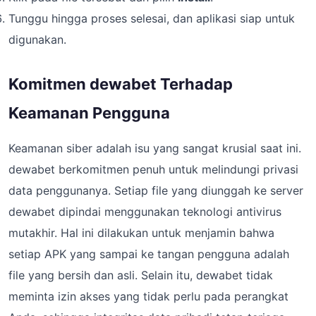
Tunggu hingga proses selesai, dan aplikasi siap untuk
digunakan.
Komitmen dewabet Terhadap
Keamanan Pengguna
Keamanan siber adalah isu yang sangat krusial saat ini.
dewabet berkomitmen penuh untuk melindungi privasi
data penggunanya. Setiap file yang diunggah ke server
dewabet dipindai menggunakan teknologi antivirus
mutakhir. Hal ini dilakukan untuk menjamin bahwa
setiap APK yang sampai ke tangan pengguna adalah
file yang bersih dan asli. Selain itu, dewabet tidak
meminta izin akses yang tidak perlu pada perangkat