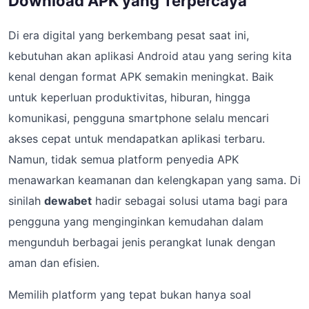
Download APK yang Terpercaya
Di era digital yang berkembang pesat saat ini,
kebutuhan akan aplikasi Android atau yang sering kita
kenal dengan format APK semakin meningkat. Baik
untuk keperluan produktivitas, hiburan, hingga
komunikasi, pengguna smartphone selalu mencari
akses cepat untuk mendapatkan aplikasi terbaru.
Namun, tidak semua platform penyedia APK
menawarkan keamanan dan kelengkapan yang sama. Di
sinilah
dewabet
hadir sebagai solusi utama bagi para
pengguna yang menginginkan kemudahan dalam
mengunduh berbagai jenis perangkat lunak dengan
aman dan efisien.
Memilih platform yang tepat bukan hanya soal