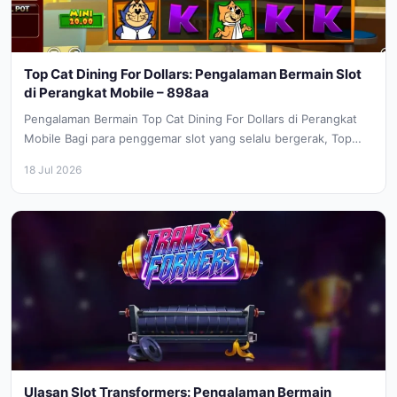
Top Cat Dining For Dollars: Pengalaman Bermain Slot
di Perangkat Mobile – 898aa
Pengalaman Bermain Top Cat Dining For Dollars di Perangkat
Mobile Bagi para penggemar slot yang selalu bergerak, Top
Cat Dining...
18 Jul 2026
Ulasan Slot Transformers: Pengalaman Bermain